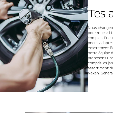
Tes 
Nous changeon
pour roues si 
complet. Pneus
pneus adaptés 
exactement là
notre équipe d
proposons une 
compris les ja
assortiment de
Nexen, General