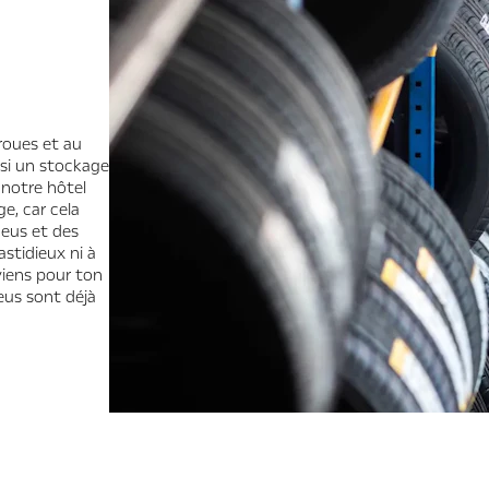
roues et au
si un stockage
 notre hôtel
e, car cela
neus et des
astidieux ni à
viens pour ton
us sont déjà