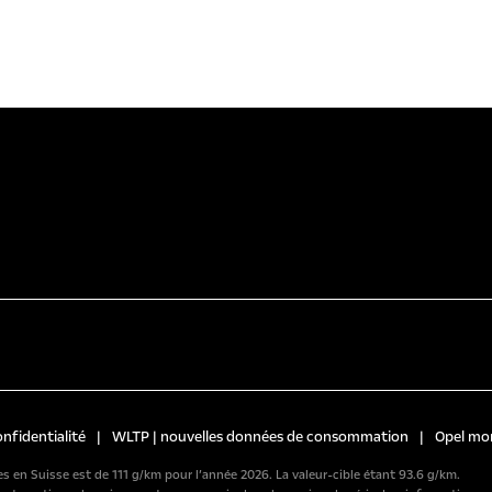
onfidentialité
|
WLTP | nouvelles données de consommation
|
Opel mo
 en Suisse est de 111 g/km pour l’année 2026. La valeur-cible étant 93.6 g/km.