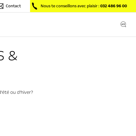
Contact
Nous te conseillons avec plaisir :
032 486 96 00
S &
’été ou d’hiver?