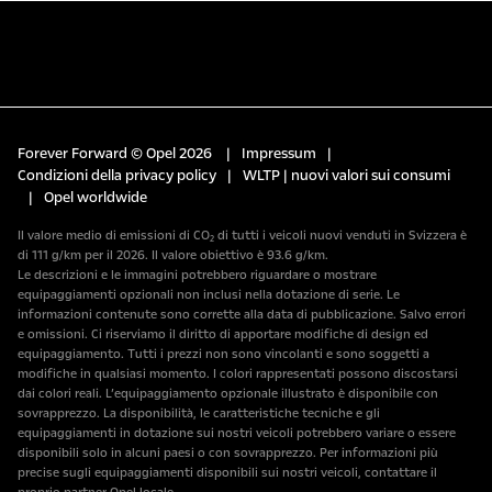
Forever Forward © Opel 2026
|
Impressum
|
Condizioni della privacy policy
|
WLTP | nuovi valori sui consumi
|
Opel worldwide
Il valore medio di emissioni di CO₂ di tutti i veicoli nuovi venduti in Svizzera è
di 111 g/km per il 2026. Il valore obiettivo è 93.6 g/km.
Le descrizioni e le immagini potrebbero riguardare o mostrare
equipaggiamenti opzionali non inclusi nella dotazione di serie. Le
informazioni contenute sono corrette alla data di pubblicazione. Salvo errori
e omissioni. Ci riserviamo il diritto di apportare modifiche di design ed
equipaggiamento. Tutti i prezzi non sono vincolanti e sono soggetti a
modifiche in qualsiasi momento. I colori rappresentati possono discostarsi
dai colori reali. L’equipaggiamento opzionale illustrato è disponibile con
sovrapprezzo. La disponibilità, le caratteristiche tecniche e gli
equipaggiamenti in dotazione sui nostri veicoli potrebbero variare o essere
disponibili solo in alcuni paesi o con sovrapprezzo. Per informazioni più
precise sugli equipaggiamenti disponibili sui nostri veicoli, contattare il