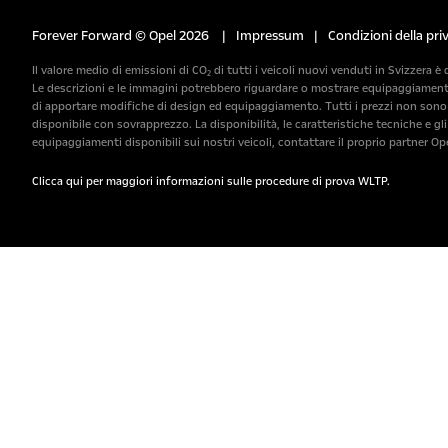
Forever Forward © Opel 2026
|
Impressum
|
Condizioni della pri
Il valore medio di emissioni di CO₂ di tutti i veicoli nuovi venduti in Svizzera è 
Le descrizioni e le immagini potrebbero riguardare o mostrare equipaggiamenti o
di apportare modifiche di design ed equipaggiamento. Tutti i prezzi non sono v
disponibile con sovrapprezzo. La disponibilità, le caratteristiche tecniche e gl
equipaggiamenti disponibili sui nostri veicoli, contattare il proprio partner Ope
Clicca qui per maggiori informazioni sulle procedure di prova WLTP.