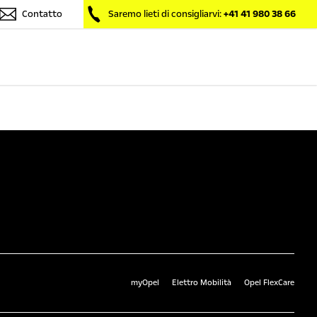
Contatto
Saremo lieti di consigliarvi:
+41 41 980 38 66
myOpel
Elettro Mobilità
Opel FlexCare