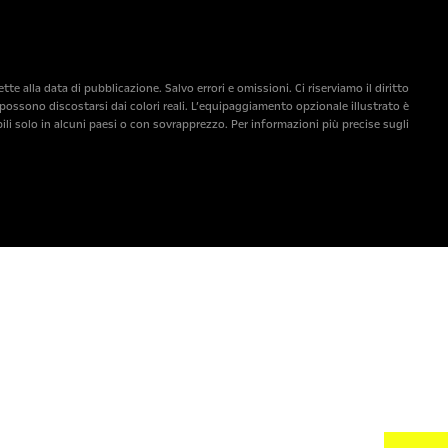
 alla data di pubblicazione. Salvo errori e omissioni. Ci riserviamo il diritto
ossono discostarsi dai colori reali. L’equipaggiamento opzionale illustrato è
ili solo in alcuni paesi o con sovrapprezzo. Per informazioni più precise sugli