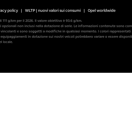
vacy policy
|
WLTP | nuovi valori sui consumi
|
Opel worldwide
di 111 g/km per il 2026. Il valore obiettivo è 93.6 g/km.
pzionali non inclusi nella dotazione di serie. Le informazioni contenute sono corrette
incolanti e sono soggetti a modifiche in qualsiasi momento. I colori rappresentati p
i equipaggiamenti in dotazione sui nostri veicoli potrebbero variare o essere disponib
l locale.