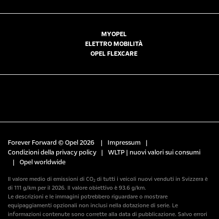
MYOPEL
ELETTRO MOBILITÀ
OPEL FLEXCARE
Forever Forward © Opel 2026
|
Impressum
|
Condizioni della privacy policy
|
WLTP | nuovi valori sui consumi
|
Opel worldwide
Il valore medio di emissioni di CO₂ di tutti i veicoli nuovi venduti in Svizzera è
di 111 g/km per il 2026. Il valore obiettivo è 93.6 g/km.
Le descrizioni e le immagini potrebbero riguardare o mostrare
equipaggiamenti opzionali non inclusi nella dotazione di serie. Le
informazioni contenute sono corrette alla data di pubblicazione. Salvo errori