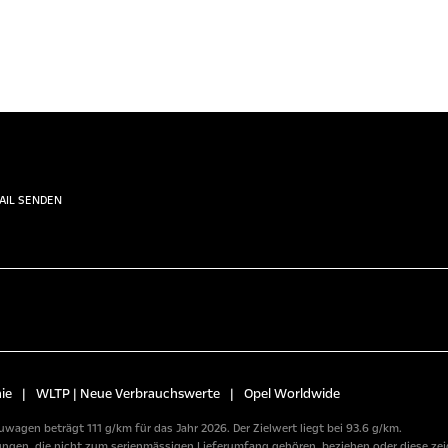
AIL SENDEN
ie
|
WLTP | Neue Verbrauchswerte
|
Opel Worldwide
wagen beträgt 111 g/km für das Jahr 2026. Der Zielwert liegt bei 93.6 g/km.
n, die nicht zum serienmässigen Lieferumfang gehören, beziehen oder diese zeige