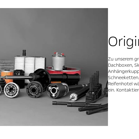
Orig
Zu unserem gr
Dachboxen, Sk
Anhängerkuppl
Schneeketten. 
Reifenhotel w
ein. Kontaktie