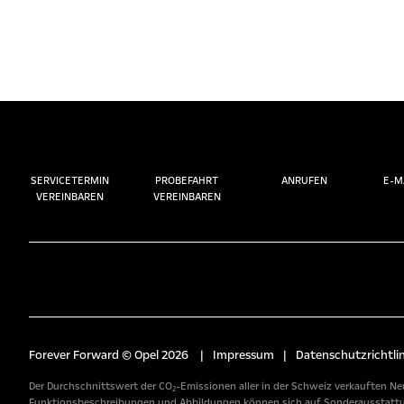
SERVICETERMIN
PROBEFAHRT
ANRUFEN
E-M
VEREINBAREN
VEREINBAREN
Forever Forward © Opel 2026
|
Impressum
|
Datenschutzrichtlin
Der Durchschnittswert der CO₂-Emissionen aller in der Schweiz verkauften Neu
Funktionsbeschreibungen und Abbildungen können sich auf Sonderausstattunge