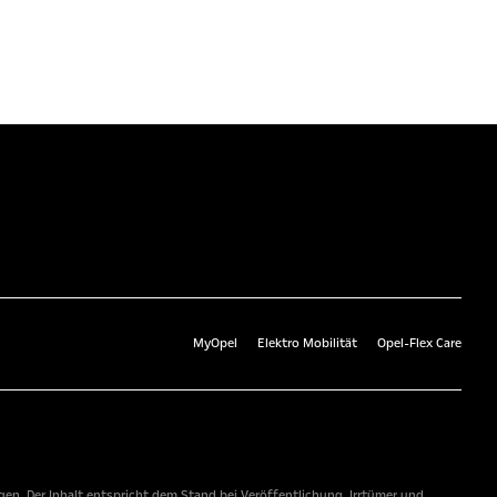
MyOpel
Elektro Mobilität
Opel-Flex Care
n. Der Inhalt entspricht dem Stand bei Veröffentlichung. Irrtümer und