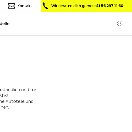
Kontakt
Wir beraten dich gerne:
+41 56 297 11 60
delle
rständlich und für
tik!
che Autoteile und
nnen.