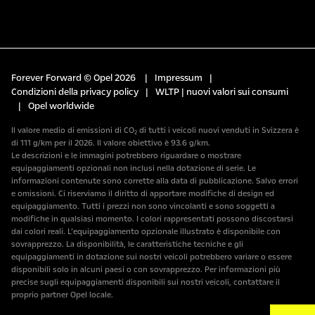
Forever Forward © Opel 2026
|
Impressum
|
Condizioni della privacy policy
|
WLTP | nuovi valori sui consumi
|
Opel worldwide
Il valore medio di emissioni di CO₂ di tutti i veicoli nuovi venduti in Svizzera è
di 111 g/km per il 2026. Il valore obiettivo è 93.6 g/km.
Le descrizioni e le immagini potrebbero riguardare o mostrare
equipaggiamenti opzionali non inclusi nella dotazione di serie. Le
informazioni contenute sono corrette alla data di pubblicazione. Salvo errori
e omissioni. Ci riserviamo il diritto di apportare modifiche di design ed
equipaggiamento. Tutti i prezzi non sono vincolanti e sono soggetti a
modifiche in qualsiasi momento. I colori rappresentati possono discostarsi
dai colori reali. L’equipaggiamento opzionale illustrato è disponibile con
sovrapprezzo. La disponibilità, le caratteristiche tecniche e gli
equipaggiamenti in dotazione sui nostri veicoli potrebbero variare o essere
disponibili solo in alcuni paesi o con sovrapprezzo. Per informazioni più
precise sugli equipaggiamenti disponibili sui nostri veicoli, contattare il
proprio partner Opel locale.