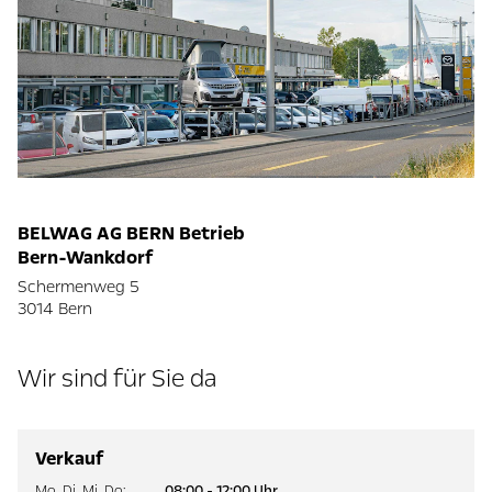
BELWAG AG BERN Betrieb
Bern-Wankdorf
Schermenweg 5
3014 Bern
Wir sind für Sie da
Verkauf
Mo
,
Di
,
Mi
,
Do
:
08:00 - 12:00 Uhr