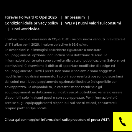
Forever Forward © Opel 2026
|
Impressum
|
Condizioni della privacy policy
|
WLTP | nuovi valori sui consumi
|
Opel worldwide
Il valore medio di emissioni di CO₂ di tutti i veicoli nuovi venduti in Svizzera è
di 111 g/km per il 2026. Il valore obiettivo è 93.6 g/km.
Le descrizioni e le immagini potrebbero riguardare o mostrare
equipaggiamenti opzionali non inclusi nella dotazione di serie. Le
informazioni contenute sono corrette alla data di pubblicazione. Salvo errori
e omissioni. Ci riserviamo il diritto di apportare modifiche di design ed
equipaggiamento. Tutti i prezzi non sono vincolanti e sono soggetti a
modifiche in qualsiasi momento. I colori rappresentati possono discostarsi
dai colori reali. L’equipaggiamento opzionale illustrato è disponibile con
sovrapprezzo. La disponibilità, le caratteristiche tecniche e gli
equipaggiamenti in dotazione sui nostri veicoli potrebbero variare o essere
disponibili solo in alcuni paesi o con sovrapprezzo. Per informazioni più
precise sugli equipaggiamenti disponibili sui nostri veicoli, contattare il
proprio partner Opel locale.
Clicca qui per maggiori informazioni sulle procedure di prova WLTP.