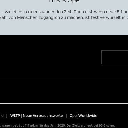
This is Opel
– wir leben in einer spannenden Zeit. Doch erst wenn neue Erfin
Zahl von Menschen zugänglich zu machen, ist fest verwurzelt in 
ie
|
WLTP | Neue Verbrauchswerte
|
Opel Worldwide
wagen beträgt 111 g/km für das Jahr 2026. Der Zielwert liegt bei 93.6 g/km.