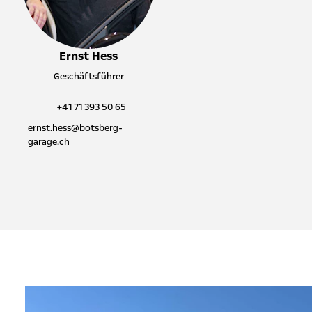
Ernst Hess
Geschäftsführer
+41 71 393 50 65
ernst.hess@botsberg-
garage.ch