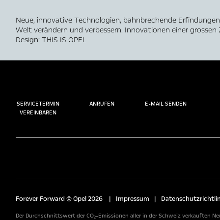
Neue, innovative Technologien, bahnbrechende Erfindungen 
Welt verändern und verbessern. Innovationen einer grossen 
Design: THIS IS OPEL
SERVICETERMIN
ANRUFEN
E-MAIL SENDEN
VEREINBAREN
Forever Forward © Opel 2026
|
Impressum
|
Datenschutzrichtlin
Der Durchschnittswert der CO₂-Emissionen aller in der Schweiz verkauften Neu