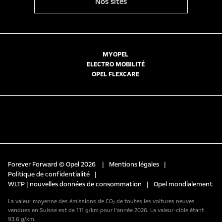
Nos sites
MYOPEL
ELECTRO MOBILITÉ
OPEL FLEXCARE
Forever Forward © Opel 2026
|
Mentions légales
|
Politique de confidentialité
|
WLTP | nouvelles données de consommation
|
Opel mondialement
La valeur moyenne des émissions de CO₂ de toutes les voitures neuves
vendues en Suisse est de 111 g/km pour l’année 2026. La valeur-cible étant
93.6 g/km.