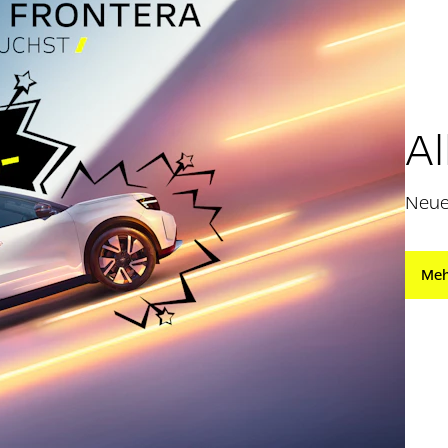
Al
Neue
Meh