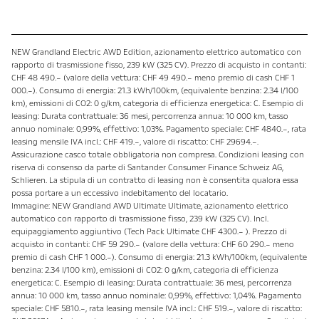
NEW Grandland Electric AWD Edition, azionamento elettrico automatico con
rapporto di trasmissione fisso, 239 kW (325 CV). Prezzo di acquisto in contanti:
CHF 48 490.– (valore della vettura: CHF 49 490.– meno premio di cash CHF 1
000.–). Consumo di energia: 21.3 kWh/100km, (equivalente benzina: 2.34 l/100
km), emissioni di CO2: 0 g/km, categoria di efficienza energetica: C. Esempio di
leasing: Durata contrattuale: 36 mesi, percorrenza annua: 10 000 km, tasso
annuo nominale: 0,99%, effettivo: 1,03%. Pagamento speciale: CHF 4840.–, rata
leasing mensile IVA incl.: CHF 419.–, valore di riscatto: CHF 29694.–.
Assicurazione casco totale obbligatoria non compresa. Condizioni leasing con
riserva di consenso da parte di Santander Consumer Finance Schweiz AG,
Schlieren. La stipula di un contratto di leasing non è consentita qualora essa
possa portare a un eccessivo indebitamento del locatario.
Immagine: NEW Grandland AWD Ultimate Ultimate, azionamento elettrico
automatico con rapporto di trasmissione fisso, 239 kW (325 CV). Incl.
equipaggiamento aggiuntivo (Tech Pack Ultimate CHF 4300.– ). Prezzo di
acquisto in contanti: CHF 59 290.– (valore della vettura: CHF 60 290.– meno
premio di cash CHF 1 000.–). Consumo di energia: 21.3 kWh/100km, (equivalente
benzina: 2.34 l/100 km), emissioni di CO2: 0 g/km, categoria di efficienza
energetica: C. Esempio di leasing: Durata contrattuale: 36 mesi, percorrenza
annua: 10 000 km, tasso annuo nominale: 0,99%, effettivo: 1,04%. Pagamento
speciale: CHF 5810.–, rata leasing mensile IVA incl.: CHF 519.–, valore di riscatto: