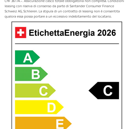
CHF 36174.–. Assicurazione casco totale obbligatoria non compresa. Condizioni
leasing con riserva di consenso da parte di Santander Consumer Finance
Schweiz AG, Schlieren. La stipula di un contratto di leasing non è consentita
qualora essa possa portare a un eccessivo indebitamento del locatario.