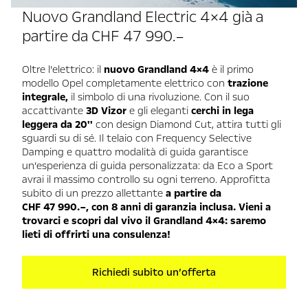
Nuovo Grandland Electric 4×4 già a
partire da CHF 47 990.–
Oltre l’elettrico: il
nuovo Grandland 4×4
è il primo
modello Opel completamente elettrico con
trazione
integrale,
il simbolo di una rivoluzione. Con il suo
accattivante
3D Vizor
e gli eleganti
cerchi in lega
leggera da 20''
con design Diamond Cut, attira tutti gli
sguardi su di sé. Il telaio con Frequency Selective
Damping e quattro modalità di guida garantisce
un’esperienza di guida personalizzata: da Eco a Sport
avrai il massimo controllo su ogni terreno. Approfitta
subito di un prezzo allettante
a partire da
CHF 47 990.–, con 8 anni di garanzia inclusa. Vieni a
trovarci e scopri dal vivo il Grandland 4×4: saremo
lieti di offrirti una consulenza!
Richiedi subito un’offerta