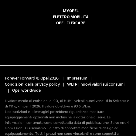
MYOPEL
ELETTRO MOBILITÀ
OPEL FLEXCARE
Forever Forward © Opel 2026
|
Impressum
|
Condizioni della privacy policy
|
WLTP | nuovi valori sui consumi
|
Opel worldwide
Il valore medio di emissioni di CO₂ di tutti i veicoli nuovi venduti in Svizzera è
di 111 g/km per il 2026. Il valore obiettivo è 93.6 g/km.
Le descrizioni e le immagini potrebbero riguardare o mostrare
equipaggiamenti opzionali non inclusi nella dotazione di serie. Le
informazioni contenute sono corrette alla data di pubblicazione. Salvo errori
e omissioni. Ci riserviamo il diritto di apportare modifiche di design ed
equipaggiamento. Tutti i prezzi non sono vincolanti e sono soggetti a