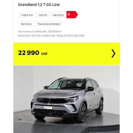
Grandland 1.2 T GS Line
G
7 484 km
130 PS
08/2022
Benzina
Trazione anteriore
Consumo combinato 7.3l/100km
Emissioni di CO2 combinate 166g C02/km (kombi)
22 990
CHF