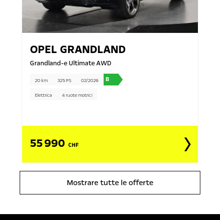
OPEL
GRANDLAND
Grandland-e Ultimate AWD
B
20 km
325 PS
02/2026
Elettrica
4 ruote motrici
55 990
CHF
Mostrare tutte le offerte