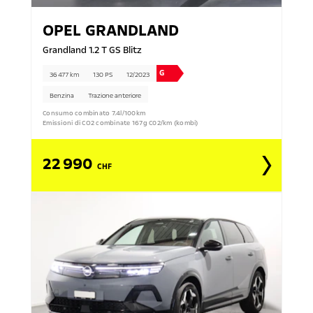
OPEL
GRANDLAND
Grandland 1.2 T GS Blitz
G
36 477 km
130 PS
12/2023
Benzina
Trazione anteriore
Consumo combinato 7.4l/100km
Emissioni di CO2 combinate 167g C02/km (kombi)
22 990
CHF