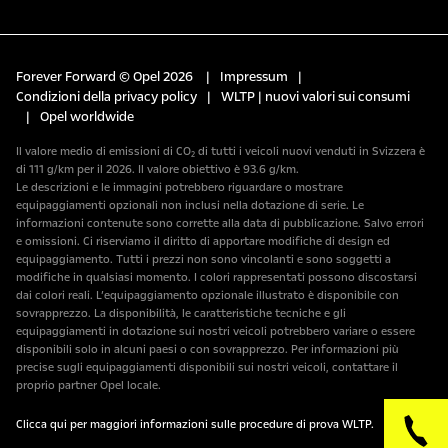
Forever Forward © Opel 2026
|
Impressum
|
Condizioni della privacy policy
|
WLTP | nuovi valori sui consumi
|
Opel worldwide
Il valore medio di emissioni di CO₂ di tutti i veicoli nuovi venduti in Svizzera è
di 111 g/km per il 2026. Il valore obiettivo è 93.6 g/km.
Le descrizioni e le immagini potrebbero riguardare o mostrare
equipaggiamenti opzionali non inclusi nella dotazione di serie. Le
informazioni contenute sono corrette alla data di pubblicazione. Salvo errori
e omissioni. Ci riserviamo il diritto di apportare modifiche di design ed
equipaggiamento. Tutti i prezzi non sono vincolanti e sono soggetti a
modifiche in qualsiasi momento. I colori rappresentati possono discostarsi
dai colori reali. L’equipaggiamento opzionale illustrato è disponibile con
sovrapprezzo. La disponibilità, le caratteristiche tecniche e gli
equipaggiamenti in dotazione sui nostri veicoli potrebbero variare o essere
disponibili solo in alcuni paesi o con sovrapprezzo. Per informazioni più
precise sugli equipaggiamenti disponibili sui nostri veicoli, contattare il
proprio partner Opel locale.
Clicca qui per maggiori informazioni sulle procedure di prova WLTP.