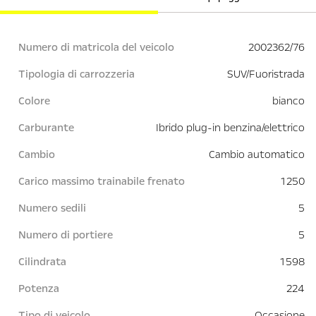
Numero di matricola del veicolo
2002362/76
Tipologia di carrozzeria
SUV/Fuoristrada
Colore
bianco
Carburante
Ibrido plug-in benzina/elettrico
Cambio
Cambio automatico
Carico massimo trainabile frenato
1 250
Numero sedili
5
Numero di portiere
5
Cilindrata
1 598
Potenza
224
Tipo di veicolo
Occasione