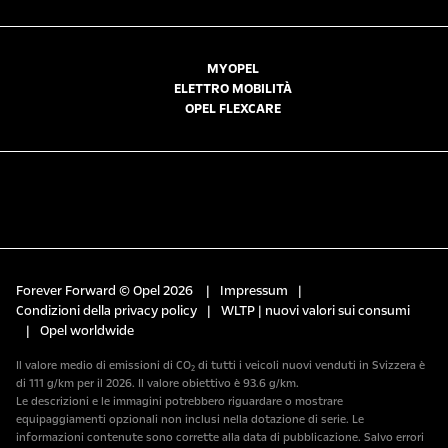
MYOPEL
ELETTRO MOBILITÀ
OPEL FLEXCARE
Forever Forward © Opel 2026
|
Impressum
|
Condizioni della privacy policy
|
WLTP | nuovi valori sui consumi
|
Opel worldwide
Il valore medio di emissioni di CO₂ di tutti i veicoli nuovi venduti in Svizzera è
di 111 g/km per il 2026. Il valore obiettivo è 93.6 g/km.
Le descrizioni e le immagini potrebbero riguardare o mostrare
equipaggiamenti opzionali non inclusi nella dotazione di serie. Le
informazioni contenute sono corrette alla data di pubblicazione. Salvo errori