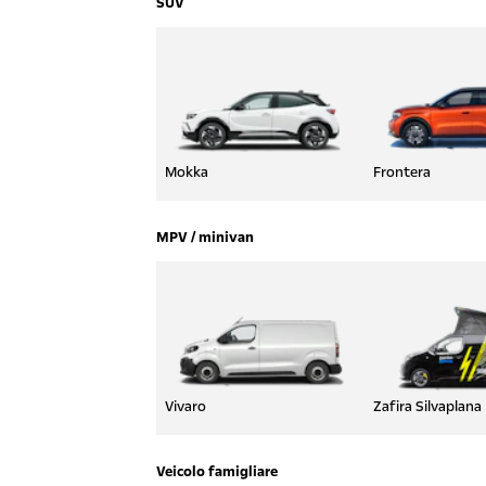
SUV
Mokka
Frontera
MPV / minivan
Vivaro
Zafira Silvaplana
Veicolo famigliare