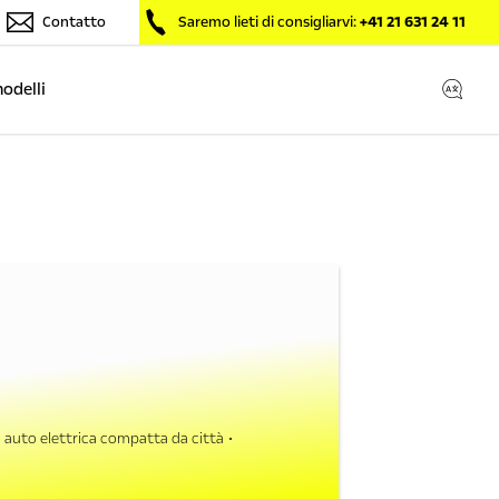
Contatto
Saremo lieti di consigliarvi:
+41 21 631 24 11
modelli
auto elettrica compatta da città