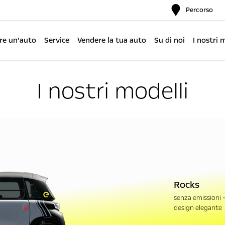
Percorso
re un’auto
Service
Vendere la tua auto
Su di noi
I nostri 
I nostri modelli
Rocks
senza emissioni
design elegante