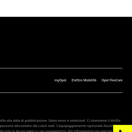
myOpel
Elettro Mobilità
Opel FlexCare
 alla data di pubblicazione. Salvo errori e omissioni. Ci riserviamo il diritto
ossono discostarsi dai colori reali. L’equipaggiamento opzionale illustrato è
ili solo in alcuni paesi o con sovrapprezzo. Per informazioni più precise sugli