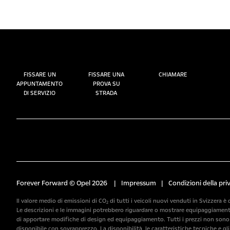
FISSARE UN
FISSARE UNA
CHIAMARE
APPUNTAMENTO
PROVA SU
DI SERVIZIO
STRADA
Forever Forward © Opel 2026
|
Impressum
|
Condizioni della pri
Il valore medio di emissioni di CO₂ di tutti i veicoli nuovi venduti in Svizzera è 
Le descrizioni e le immagini potrebbero riguardare o mostrare equipaggiamenti o
di apportare modifiche di design ed equipaggiamento. Tutti i prezzi non sono v
disponibile con sovrapprezzo. La disponibilità, le caratteristiche tecniche e gl