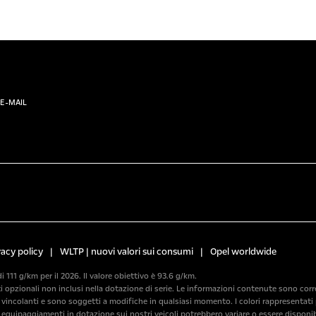
E-MAIL
vacy policy
|
WLTP | nuovi valori sui consumi
|
Opel worldwide
di 111 g/km per il 2026. Il valore obiettivo è 93.6 g/km.
pzionali non inclusi nella dotazione di serie. Le informazioni contenute sono corrette
incolanti e sono soggetti a modifiche in qualsiasi momento. I colori rappresentati p
i equipaggiamenti in dotazione sui nostri veicoli potrebbero variare o essere disponib