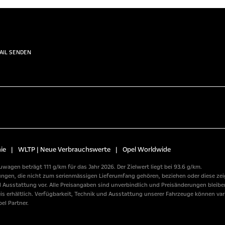
AIL SENDEN
ie
|
WLTP | Neue Verbrauchswerte
|
Opel Worldwide
wagen beträgt 111 g/km für das Jahr 2026. Der Zielwert liegt bei 93.6 g/km.
n, die nicht zum serienmässigen Lieferumfang gehören, beziehen oder diese zeige
usstattung vor. Alle Preisangaben sind unverbindlich und Preisänderungen bleiben
erhältlich. Verfügbarkeit, Technik und Ausstattung unserer Fahrzeuge können variie
el Partner.