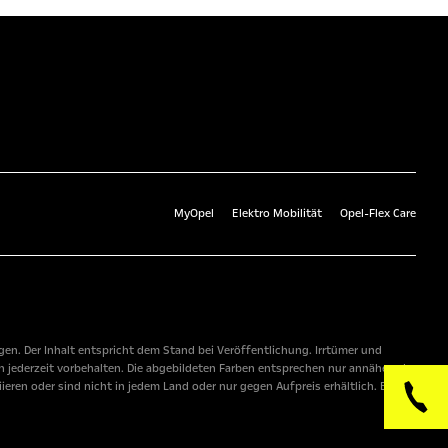
MyOpel
Elektro Mobilität
Opel-Flex Care
n. Der Inhalt entspricht dem Stand bei Veröffentlichung. Irrtümer und
 jederzeit vorbehalten. Die abgebildeten Farben entsprechen nur annähernd
ren oder sind nicht in jedem Land oder nur gegen Aufpreis erhältlich. Bitte