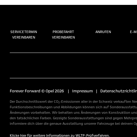
SERVICETERMIN
PROBEFAHRT
ANRUFEN
E-M
VEREINBAREN
VEREINBAREN
Forever Forward © Opel 2026
|
Impressum
|
Datenschutzrichtlin
Der Durchschnittswert der CO₂-Emissionen aller in der Schweiz verkauften Neu
Funktionsbeschreibungen und Abbildungen können sich auf Sonderausstattunge
Änderungen vorbehalten. Wir behalten uns Änderungen von Konstruktion und A
den tatsächlichen Farben. Gezeigte Sonderausstattungen sind gegen Mehrpreis 
informiere dich über die genaue Ausstattung unserer Fahrzeuge bei deinem Op
Klicke hier für weitere Informationen zu WLTP-Prüfverfahren.