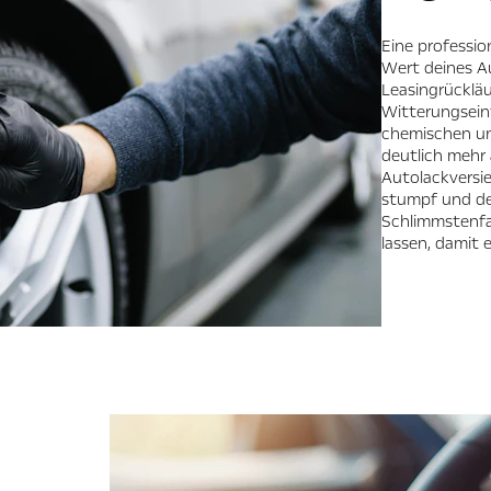
Eine professio
Wert deines A
Leasingrückläuf
Witterungsein
chemischen und
deutlich mehr a
Autolackversie
stumpf und der
Schlimmstenfa
lassen, damit e