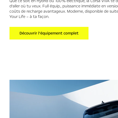
Que ce soit en Hybrid ou 100 % électrique, la Corsa VIVA te d
d’aller où tu veux. Full équip., puissance immédiate en versio
coûts de recharge avantageux. Moderne, disponible de suite
Your Life – à ta façon.
Découvrir l’équipement complet