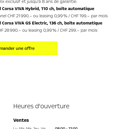
ix exclusif et jusqu’à 8 ans de garantie.
l Corsa VIVA Hybrid, 110 ch, boîte automatique
nel CHF 21 990.– ou leasing 0,99 % / CHF 199.– par mois
 Corsa VIVA GS Electric, 136 ch, boîte automatique
HF 28 990.– ou leasing 0,99 % / CHF 299.– par mois
mander une offre
Heures d’ouverture
Ventes
Lu
,
Ma
,
Me
,
Jeu
,
Ve
:
08:00 - 12:00