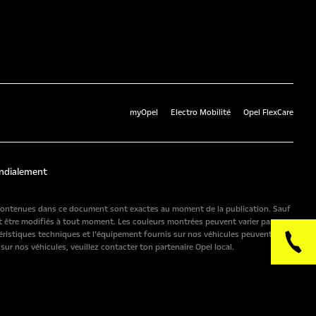
myOpel
Electro Mobilité
Opel FlexCare
ndialement
ns contenues dans ce document sont exactes au moment de la publication. Sauf
t être modifiés à tout moment. Les couleurs montrées peuvent varier par
ctéristiques techniques et l’équipement fournis sur nos véhicules peuvent
r nos véhicules, veuillez contacter ton partenaire Opel local.