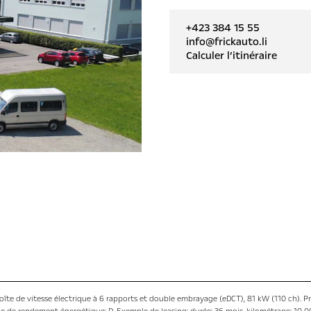
+423 384 15 55
info@frickauto.li
Calculer l’itinéraire
boîte de vitesse électrique à 6 rapports et double embrayage (eDCT), 81 kW (110 ch). P