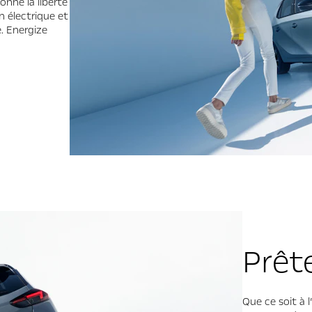
onne la liberté
n électrique et
. Energize
Prête
Que ce soit à 