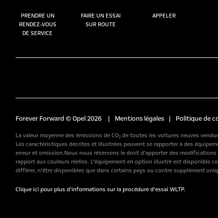
PRENDRE UN
FAIRE UN ESSAI
APPELER
RENDEZ-VOUS
SUR ROUTE
DE SERVICE
Forever Forward © Opel 2026
|
Mentions légales
|
Politique de c
La valeur moyenne des émissions de CO₂ de toutes les voitures neuves vendues
Les caractéristiques décrites et illustrées peuvent se rapporter à des équip
erreur et omission.Nous nous réservons le droit d’apporter des modification
rapport aux couleurs réelles. L’équipement en option illustré est disponible c
différer, n’être disponibles que dans certains pays ou contre supplément uniq
Clique ici pour plus d’informations sur la procédure d’essai WLTP.