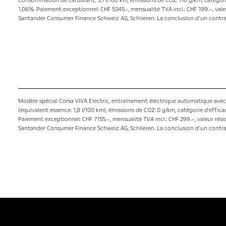
Consommation de carburant: 5,1 l/100 km, émissions de CO2: 116 g/km, catégori
1,06%. Paiement exceptionnel: CHF 5345.-, mensualité TVA incl.: CHF 199.–, val
Santander Consumer Finance Schweiz AG, Schlieren. La conclusion d’un contrat 
Modèle spécial Corsa VIVA Electric, entraînement électrique automatique avec
(équivalent essence: 1,8 l/100 km), émissions de CO2: 0 g/km, catégorie d'effic
Paiement exceptionnel: CHF 7155.–, mensualité TVA incl.: CHF 299.–, valeur rés
Santander Consumer Finance Schweiz AG, Schlieren. La conclusion d’un contrat 