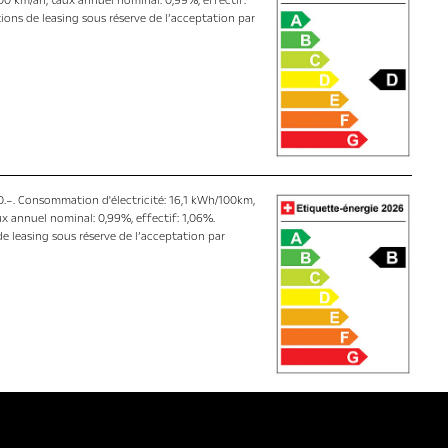
00 km/an, taux annuel nominal: 0,99%, effectif:
ions de leasing sous réserve de l’acceptation par
0.–. Consommation d'électricité: 16,1 kWh/100km,
ux annuel nominal: 0,99%, effectif: 1,06%.
e leasing sous réserve de l’acceptation par