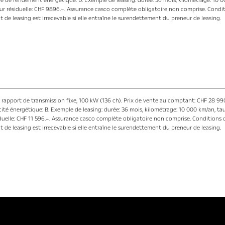
e de rendement énergétique: D. Exemple de leasing: durée: 36 mois, kilométrage: 10 0
eur résiduelle: CHF 9896.–. Assurance casco complète obligatoire non comprise. Condit
de leasing est irrecevable si elle entraîne le surendettement du preneur de leasing.
 rapport de transmission fixe, 100 kW (136 ch). Prix de vente au comptant: CHF 28 99
acité énergétique: B. Exemple de leasing: durée: 36 mois, kilométrage: 10 000 km/an, ta
iduelle: CHF 11 596.–. Assurance casco complète obligatoire non comprise. Conditions d
de leasing est irrecevable si elle entraîne le surendettement du preneur de leasing.