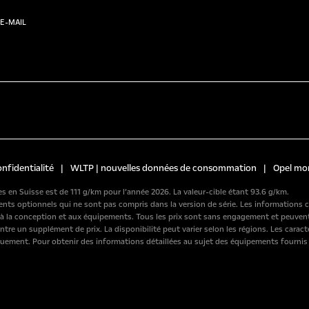
E-MAIL
onfidentialité
|
WLTP | nouvelles données de consommation
|
Opel mo
 en Suisse est de 111 g/km pour l’année 2026. La valeur-cible étant 93.6 g/km.
ements optionnels qui ne sont pas compris dans la version de série. Les informatio
s à la conception et aux équipements. Tous les prix sont sans engagement et peuven
ontre un supplément de prix. La disponibilité peut varier selon les régions. Les cara
uement. Pour obtenir des informations détaillées au sujet des équipements fournis su