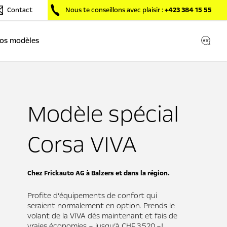
Contact
Nous te conseillons avec plaisir :
+423 384 15 55
os modèles
Modèle spécial
Corsa VIVA
Chez Frickauto AG à Balzers et dans la région.
Profite d’équipements de confort qui
seraient normalement en option. Prends le
volant de la VIVA dès maintenant et fais de
vraies économies – jusqu’à CHF 3 520.–!