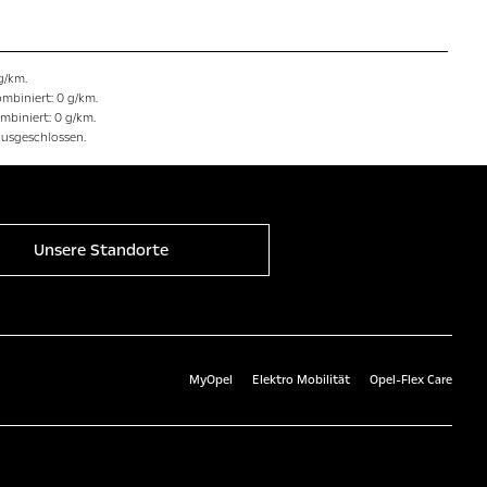
g/km.
mbiniert: 0 g/km.
mbiniert: 0 g/km.
ausgeschlossen.
Unsere Standorte
MyOpel
Elektro Mobilität
Opel-Flex Care