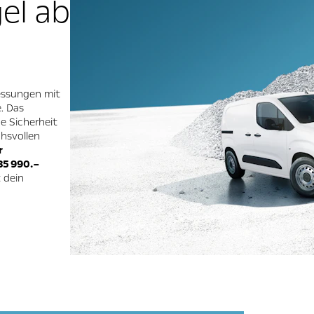
el ab
ssungen mit
e. Das
e Sicherheit
hsvollen
r
35 990.–
 dein