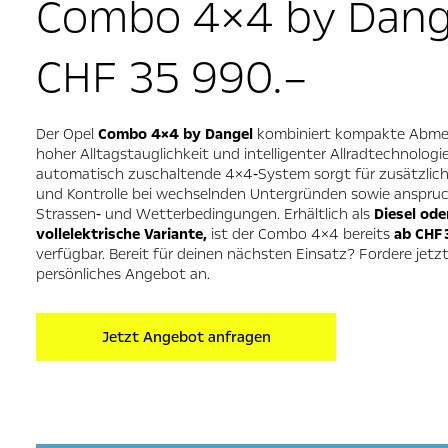
Combo 4×4 by Dang
CHF 35 990.–
Der Opel
Combo 4×4 by Dangel
kombiniert kompakte Abme
hoher Alltagstauglichkeit und intelligenter Allradtechnologi
automatisch zuschaltende 4×4‑System sorgt für zusätzlich
und Kontrolle bei wechselnden Untergründen sowie anspruc
Strassen‑ und Wetterbedingungen. Erhältlich als
Diesel ode
vollelektrische Variante,
ist der Combo 4×4 bereits
ab CHF 
verfügbar. Bereit für deinen nächsten Einsatz? Fordere jetzt
persönliches Angebot an.
Jetzt Angebot anfragen