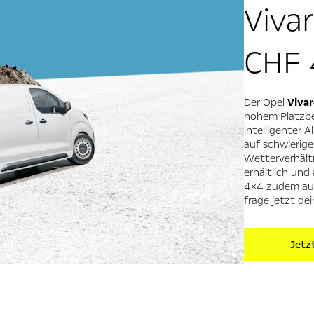
Viva
CHF 
Der Opel
Vivar
hohem Platzbe
intelligenter 
auf schwierig
Wetterverhältni
erhältlich und
4×4 zudem auch
frage jetzt de
Jetz