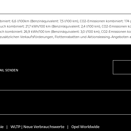
biniert: 6,6 l/100km (Benzinäquivalent: 7,5 l/100 km), CO2-Emissionen kombiniert: 174 
uch kombiniert: 21,7 kWh/100 km (Benzinäquivalent: 2,4 l/100 km), CO2-Emissionen ko
ch kombiniert: 26,9 kWh/100 km (Benzinäquivalent: 3,0 l/100 km), CO2-Emissionen ko
n zusätzlichen Verkaufsförderungen, Flottenrabatten und Aktionsleasing-Angeboten 
AIL SENDEN
ie
|
WLTP | Neue Verbrauchswerte
|
Opel Worldwide