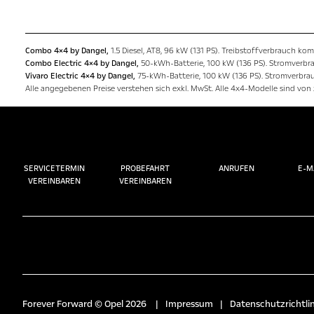
Combo 4×4 by Dangel,
1.5 Diesel, AT8, 96 kW (131 PS). Treibstoffverbrauch kom
Combo Electric 4×4 by Dangel,
50-kWh-Batterie, 100 kW (136 PS). Stromverbra
Vivaro Electric 4×4 by Dangel,
75-kWh-Batterie, 100 kW (136 PS). Stromverbrau
Alle angegebenen Preise verstehen sich exkl. MwSt. Alle 4x4-Modelle sind vo
SERVICETERMIN
PROBEFAHRT
ANRUFEN
E-M
VEREINBAREN
VEREINBAREN
Forever Forward © Opel 2026
|
Impressum
|
Datenschutzrichtlin