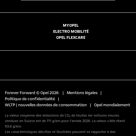
MYOPEL
ELECTRO MOBILITÉ
OPEL FLEXCARE
Forever Forward © Opel 2026
|
Mentions légales
|
Politique de confidentialité
|
WLTP | nouvelles données de consommation
|
Opel mondialement
La valeur moyenne des émissions de CO₂ de toutes les voitures neuves
vendues en Suisse est de 111 g/km pour l’année 2026. La valeur-cible étant
93.6 g/km.
Les caractéristiques décrites et illustrées peuvent se rapporter à des