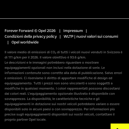
Forever Forward © Opel 2026
|
Impressum
|
Condizioni della privacy policy
|
WLTP | nuovi valori sui consumi
|
Opel worldwide
Il valore medio di emissioni di CO₂ di tutti i veicoli nuovi venduti in Svizzera è
di 111 g/km per il 2026. Il valore obiettivo è 93.6 g/km.
Le descrizioni e le immagini potrebbero riguardare o mostrare
equipaggiamenti opzionali non inclusi nella dotazione di serie. Le
informazioni contenute sono corrette alla data di pubblicazione. Salvo errori
e omissioni. Ci riserviamo il diritto di apportare modifiche di design ed
equipaggiamento. Tutti i prezzi non sono vincolanti e sono soggetti a
modifiche in qualsiasi momento. I colori rappresentati possono discostarsi
dai colori reali. L’equipaggiamento opzionale illustrato è disponibile con
sovrapprezzo. La disponibilità, le caratteristiche tecniche e gli
equipaggiamenti in dotazione sui nostri veicoli potrebbero variare o essere
disponibili solo in alcuni paesi o con sovrapprezzo. Per informazioni più
precise sugli equipaggiamenti disponibili sui nostri veicoli, contattare il
proprio partner Opel locale.