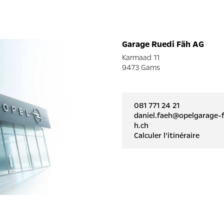
Garage Ruedi Fäh AG
Karmaad 11
9473 Gams
081 771 24 21
daniel.faeh@opelgarage-
h.ch
Calculer l’itinéraire