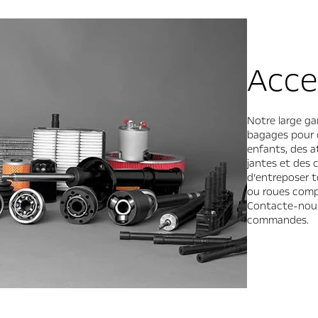
Acce
Notre large g
bagages pour c
enfants, des a
jantes et des c
d’entreposer 
ou roues compl
Contacte-nous
commandes.