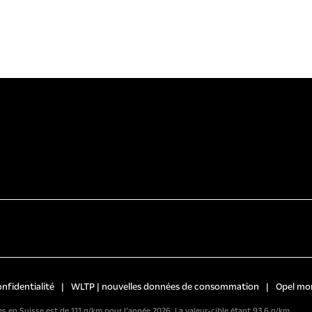
onfidentialité
|
WLTP | nouvelles données de consommation
|
Opel mo
 en Suisse est de 111 g/km pour l’année 2026. La valeur-cible étant 93.6 g/km.