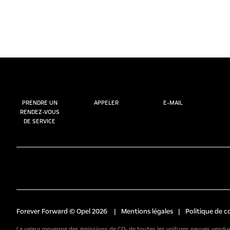
PRENDRE UN
APPELER
E-MAIL
RENDEZ-VOUS
DE SERVICE
Forever Forward © Opel 2026
|
Mentions légales
|
Politique de c
La valeur moyenne des émissions de CO₂ de toutes les voitures neuves vendues