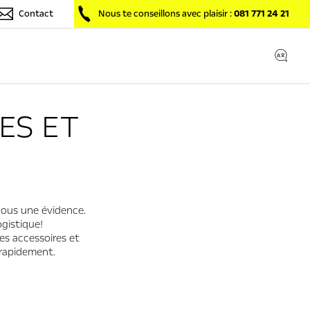
Contact
Nous te conseillons avec plaisir :
081 771 24 21
ES ET
nous une évidence.
gistique!
es accessoires et
s rapidement.