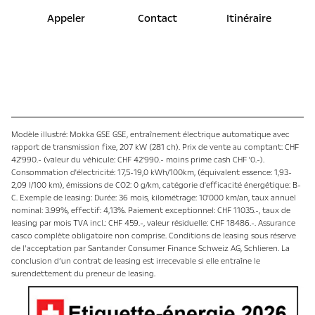
Appeler
Contact
Itinéraire
Modèle illustré: Mokka GSE GSE, entraînement électrique automatique avec
rapport de transmission fixe, 207 kW (281 ch). Prix de vente au comptant: CHF
42'990.- (valeur du véhicule: CHF 42'990.- moins prime cash CHF '0.-).
Consommation d'électricité: 17,5-19,0 kWh/100km, (équivalent essence: 1,93-
2,09 l/100 km), émissions de CO2: 0 g/km, catégorie d'efficacité énergétique: B-
C. Exemple de leasing: Durée: 36 mois, kilométrage: 10'000 km/an, taux annuel
nominal: 3.99%, effectif: 4,13%. Paiement exceptionnel: CHF 11035.-, taux de
leasing par mois TVA incl.: CHF 459.-, valeur résiduelle: CHF 18486.-. Assurance
casco complète obligatoire non comprise. Conditions de leasing sous réserve
de l’acceptation par Santander Consumer Finance Schweiz AG, Schlieren. La
conclusion d’un contrat de leasing est irrecevable si elle entraîne le
surendettement du preneur de leasing.