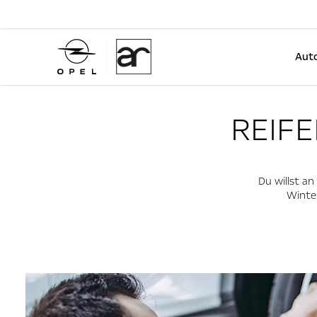
Auto
REIF
Du willst a
Winter