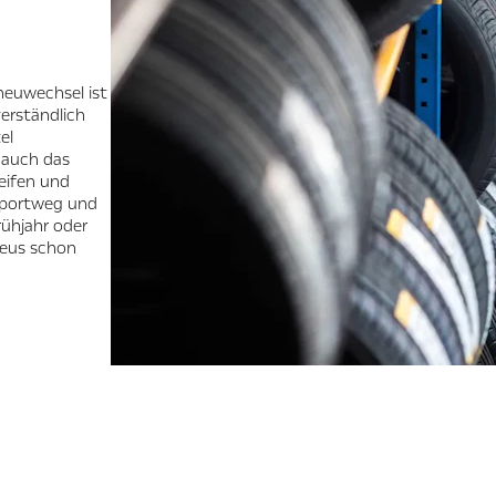
neuwechsel ist
verständlich
el
n auch das
eifen und
nsportweg und
rühjahr oder
neus schon