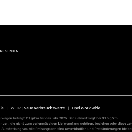
AIL SENDEN
ie
|
WLTP | Neue Verbrauchswerte
|
Opel Worldwide
wagen beträgt 111 g/km für das Jahr 2026. Der Zielwert liegt bei 93.6 g/km.
n, die nicht zum serienmässigen Lieferumfang gehören, beziehen oder diese zeige
usstattung vor. Alle Preisangaben sind unverbindlich und Preisänderungen bleiben