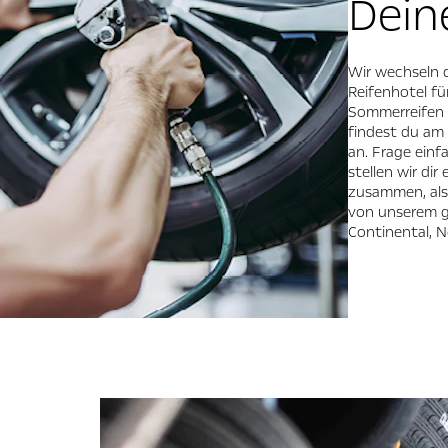
Dein
Wir wechseln 
Reifenhotel fü
Sommerreifen 
findest du am 
an. Frage ein
stellen wir di
zusammen, als
von unserem g
Continental, N