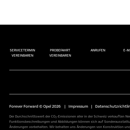
SERVICETERMIN
PROBEFAHRT
ANRUFEN
E-M
VEREINBAREN
VEREINBAREN
Forever Forward © Opel 2026
|
Impressum
|
Datenschutzrichtlin
Der Durchschnittswert der CO₂-Emissionen aller in der Schweiz verkauften Neu
Funktionsbeschreibungen und Abbildungen können sich auf Sonderausstattunge
Änderungen vorbehalten. Wir behalten uns Änderungen von Konstruktion und A