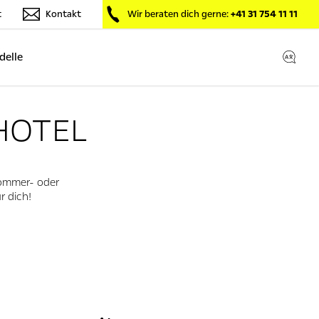
t
Kontakt
Wir beraten dich gerne:
+41 31 754 11 11
delle
HOTEL
Sommer- oder
r dich!