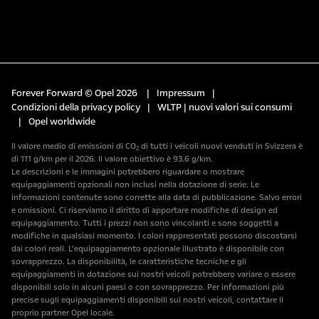
Forever Forward © Opel 2026
|
Impressum
|
Condizioni della privacy policy
|
WLTP | nuovi valori sui consumi
|
Opel worldwide
Il valore medio di emissioni di CO₂ di tutti i veicoli nuovi venduti in Svizzera è
di 111 g/km per il 2026. Il valore obiettivo è 93.6 g/km.
Le descrizioni e le immagini potrebbero riguardare o mostrare
equipaggiamenti opzionali non inclusi nella dotazione di serie. Le
informazioni contenute sono corrette alla data di pubblicazione. Salvo errori
e omissioni. Ci riserviamo il diritto di apportare modifiche di design ed
equipaggiamento. Tutti i prezzi non sono vincolanti e sono soggetti a
modifiche in qualsiasi momento. I colori rappresentati possono discostarsi
dai colori reali. L’equipaggiamento opzionale illustrato è disponibile con
sovrapprezzo. La disponibilità, le caratteristiche tecniche e gli
equipaggiamenti in dotazione sui nostri veicoli potrebbero variare o essere
disponibili solo in alcuni paesi o con sovrapprezzo. Per informazioni più
precise sugli equipaggiamenti disponibili sui nostri veicoli, contattare il
proprio partner Opel locale.