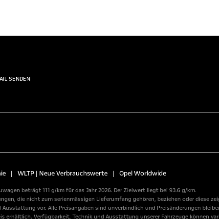
AIL SENDEN
ie
|
WLTP | Neue Verbrauchswerte
|
Opel Worldwide
wagen beträgt 111 g/km für das Jahr 2026. Der Zielwert liegt bei 93.6 g/km.
n, die nicht zum serienmässigen Lieferumfang gehören, beziehen oder diese zeige
usstattung vor. Alle Preisangaben sind unverbindlich und Preisänderungen bleiben
erhältlich. Verfügbarkeit, Technik und Ausstattung unserer Fahrzeuge können variie