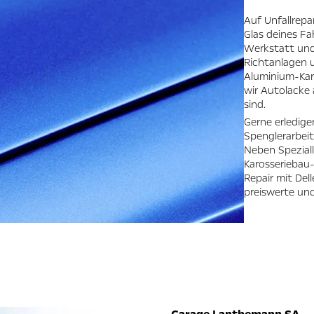
Auf Unfallrepa
Glas deines Fa
Werkstatt und
Richtanlagen 
Aluminium-Karo
wir Autolacke
sind.
Gerne erledige
Spenglerarbeite
Neben Speziall
Karosseriebau
Repair mit Del
preiswerte und