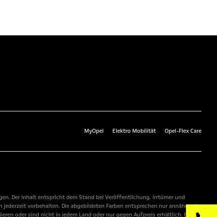
MyOpel
Elektro Mobilität
Opel-Flex Care
n. Der Inhalt entspricht dem Stand bei Veröffentlichung. Irrtümer und
 jederzeit vorbehalten. Die abgebildeten Farben entsprechen nur annähernd
ren oder sind nicht in jedem Land oder nur gegen Aufpreis erhältlich. Bitte