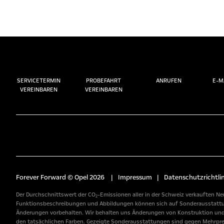
SERVICETERMIN
PROBEFAHRT
ANRUFEN
E-M
VEREINBAREN
VEREINBAREN
Forever Forward © Opel 2026
|
Impressum
|
Datenschutzrichtlin
Der Durchschnittswert der CO₂-Emissionen aller in der Schweiz verkauften Neu
Funktionsbeschreibungen und Abbildungen können sich auf Sonderausstattunge
Änderungen vorbehalten. Wir behalten uns Änderungen von Konstruktion und A
den tatsächlichen Farben. Gezeigte Sonderausstattungen sind gegen Mehrpreis 