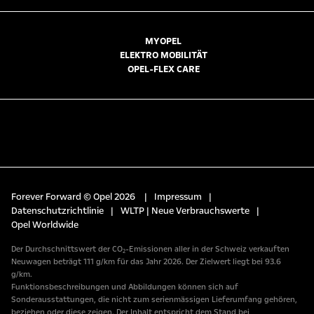
MYOPEL
ELEKTRO MOBILITÄT
OPEL-FLEX CARE
Forever Forward © Opel 2026
|
Impressum
|
Datenschutzrichtlinie
|
WLTP | Neue Verbrauchswerte
|
Opel Worldwide
Der Durchschnittswert der CO₂-Emissionen aller in der Schweiz verkauften
Neuwagen beträgt 111 g/km für das Jahr 2026. Der Zielwert liegt bei 93.6
g/km.
Funktionsbeschreibungen und Abbildungen können sich auf
Sonderausstattungen, die nicht zum serienmässigen Lieferumfang gehören,
beziehen oder diese zeigen. Der Inhalt entspricht dem Stand bei