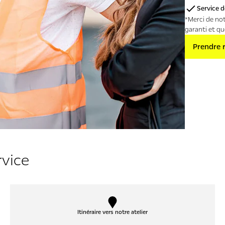
Service d
*Merci de no
garanti et qu
Prendre 
rvice
Itinéraire vers notre atelier