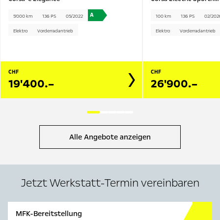
A
5'000 km
136 PS
05/2022
100 km
136 PS
02/202
Elektro
Vorderradantrieb
Elektro
Vorderradantrieb
CHF
CHF
19'400.–
26'900.–
Alle Angebote anzeigen
Jetzt Werkstatt-Termin vereinbaren
MFK-Bereitstellung