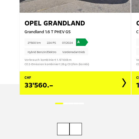
OPEL
GRANDLAND
Grandland 1.6 T PHEV GS
C
A
21'500 km
224 PS
01/2024
Hybrid Benzin/Elektro
Vorderradantrieb
Verbrauch kombiniert 1.1l/100km
V
CO2-Emission kombiniert 26g C02/km (kombi)
C
CHF
C
33'560.–