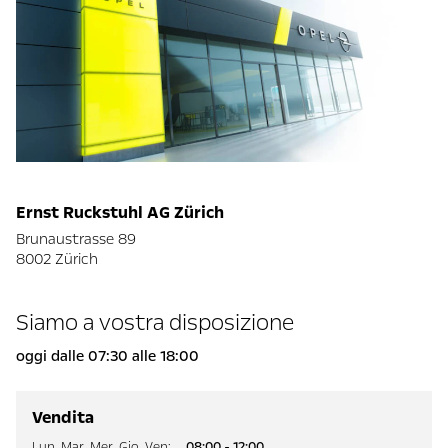
Ernst Ruckstuhl AG Zürich
Brunaustrasse 89
8002 Zürich
Siamo a vostra disposizione
oggi dalle 07:30 alle 18:00
Vendita
Lun
,
Mar
,
Mer
,
Gio
,
Ven
:
08:00 - 12:00