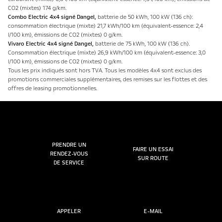
CO2 (mixtes) 174 g/km.
Combo Electric 4x4 signé Dangel,
batterie de 50 kWh, 100 kW (136 ch):
consommation électrique (mixte) 21,7 kWh/100 km (équivalent-essence: 2,4
l/100 km), émissions de CO2 (mixtes) 0 g/km.
Vivaro Electric 4x4 signé Dangel,
batterie de 75 kWh, 100 kW (136 ch).
Consommation électrique (mixte) 26,9 kWh/100 km (équivalent-essence: 3,0
l/100 km), émissions de CO2 (mixtes) 0 g/km.
Tous les prix indiqués sont hors TVA. Tous les modèles 4x4 sont exclus des
promotions commerciales supplémentaires, des remises sur les flottes et des
offres de leasing promotionnelles.
PRENDRE UN
FAIRE UN ESSAI
RENDEZ-VOUS
SUR ROUTE
DE SERVICE
APPELER
E-MAIL