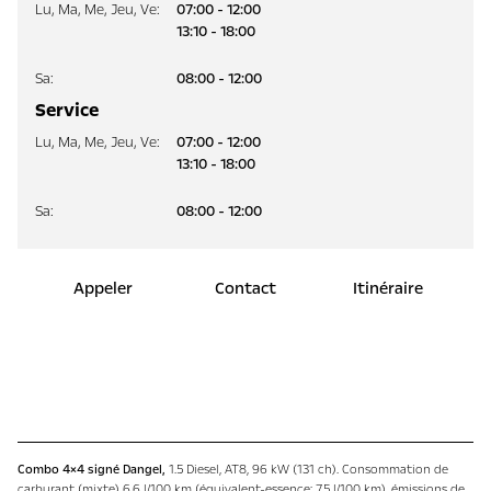
Lu
,
Ma
,
Me
,
Jeu
,
Ve
:
07:00 - 12:00
13:10 - 18:00
Sa
:
08:00 - 12:00
Service
Lu
,
Ma
,
Me
,
Jeu
,
Ve
:
07:00 - 12:00
13:10 - 18:00
Sa
:
08:00 - 12:00
Appeler
Contact
Itinéraire
Combo 4×4 signé Dangel,
1.5 Diesel, AT8, 96 kW (131 ch). Consommation de
carburant (mixte) 6,6 l/100 km (équivalent-essence: 7,5 l/100 km), émissions de