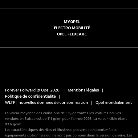
MYOPEL
ELECTRO MOBILITÉ
OPEL FLEXCARE
Forever Forward © Opel 2026
|
Mentions légales
|
Politique de confidentialité
|
WLTP | nouvelles données de consommation
|
Opel mondialement
La valeur moyenne des émissions de CO₂ de toutes les voitures neuves
vendues en Suisse est de 111 g/km pour l’année 2026. La valeur-cible étant
93.6 g/km.
Les caractéristiques décrites et illustrées peuvent se rapporter à des
équipements optionnels qui ne sont pas compris dans la version de série. Les