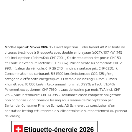
Modèle spécial: Mokka VIVA,
1.2 Direct Injection Turbo hybrid 48 V et boîte de
vitesses électrique à 6 rapports avec double embrayage (eDCT), 107 kW (145
ch). Incl. options (ReNewKnit CHF 700.–, Kit de réparation des pneus CHF 50.–
et Couleur extérieure Metallic CHF 900.–). Prix de vente au comptant: CHF 29
990.– (valeur du véhicule: CHF 36 240.– moins avantage prix CHF 6250.–).
Consommation de carburant: 5.5 l/100 km, émissions de CO2: 125 g/km,
catégorie d efficacité énergétique: D. Exemple de leasing: Durée: 36 mois,
kilométrage: 10 000 km/an, taux annuel nominal: 0.99%, effectif: 1.04%.
Paiement exceptionnel: CHF 7560.–, taux de leasing par mois TVA incl.: CHF
239.–, valeur résiduelle: CHF 14 395.–. Assurance casco complète obligatoire
non comprise. Conditions de leasing sous réserve de l’acceptation par
Santander Consumer Finance Schweiz AG, Schlieren. La conclusion d’un
contrat de leasing est irrecevable si elle entraîne le surendettement du preneur
de leasing.