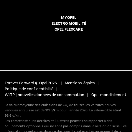
MYOPEL
ELECTRO MOBILITÉ
OPEL FLEXCARE
Forever Forward © Opel 2026
|
Mentions légales
|
Politique de confidentialité
|
WLTP | nouvelles données de consommation
|
Opel mondialement
La valeur moyenne des émissions de CO₂ de toutes les voitures neuves
vendues en Suisse est de 111 g/km pour l’année 2026. La valeur-cible étant
93.6 g/km.
Les caractéristiques décrites et illustrées peuvent se rapporter à des
équipements optionnels qui ne sont pas compris dans la version de série. Les
informations contenues dans ce document sont exactes au moment de la