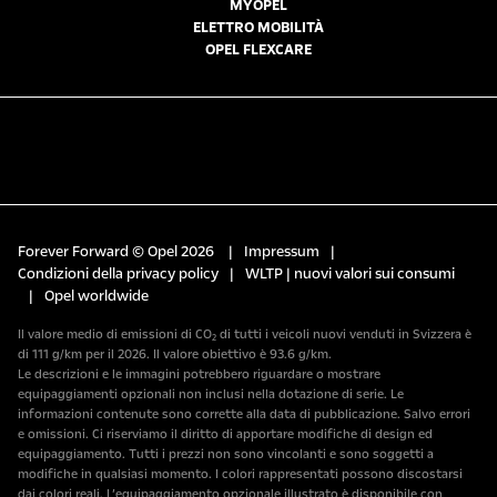
MYOPEL
ELETTRO MOBILITÀ
OPEL FLEXCARE
Forever Forward © Opel 2026
|
Impressum
|
Condizioni della privacy policy
|
WLTP | nuovi valori sui consumi
|
Opel worldwide
Il valore medio di emissioni di CO₂ di tutti i veicoli nuovi venduti in Svizzera è
di 111 g/km per il 2026. Il valore obiettivo è 93.6 g/km.
Le descrizioni e le immagini potrebbero riguardare o mostrare
equipaggiamenti opzionali non inclusi nella dotazione di serie. Le
informazioni contenute sono corrette alla data di pubblicazione. Salvo errori
e omissioni. Ci riserviamo il diritto di apportare modifiche di design ed
equipaggiamento. Tutti i prezzi non sono vincolanti e sono soggetti a
modifiche in qualsiasi momento. I colori rappresentati possono discostarsi
dai colori reali. L’equipaggiamento opzionale illustrato è disponibile con