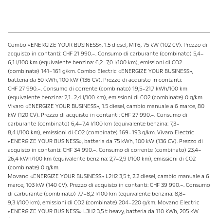
Combo «ENERGIZE YOUR BUSINESS», 1.5 diesel, MT6, 75 kW (102 CV). Prezzo di
acquisto in contanti: CHF 21 990.–. Consumo di carburante (combinato) 5,4–
6,1 l/100 km (equivalente benzina: 6,2–7,0 l/100 km), emissioni di CO2
(combinate) 141–161 g/km. Combo Electric «ENERGIZE YOUR BUSINESS»,
batteria da 50 kWh, 100 kW (136 CV). Prezzo di acquisto in contanti:
CHF 27 990.–. Consumo di corrente (combinato) 19,5–21,7 kWh/100 km
(equivalente benzina: 2,1–2,4 l/100 km), emissioni di CO2 (combinate) 0 g/km.
Vivaro «ENERGIZE YOUR BUSINESS», 1.5 diesel, cambio manuale a 6 marce, 80
kW (120 CV). Prezzo di acquisto in contanti: CHF 27 990.–. Consumo di
carburante (combinato) 6,4–7,4 l/100 km (equivalente benzina: 7,3–
8,4 l/100 km), emissioni di CO2 (combinate) 169–193 g/km. Vivaro Electric
«ENERGIZE YOUR BUSINESS», batteria da 75 kWh, 100 kW (136 CV). Prezzo di
acquisto in contanti: CHF 34 990.–. Consumo di corrente (combinato) 23,4–
26,4 kWh/100 km (equivalente benzina: 2,7–2,9 l/100 km), emissioni di CO2
(combinate) 0 g/km.
Movano «ENERGIZE YOUR BUSINESS» L2H2 3,5 t, 2.2 diesel, cambio manuale a 6
marce, 103 kW (140 CV). Prezzo di acquisto in contanti: CHF 39 990.–. Consumo
di carburante (combinato) 7,7–8,2 l/100 km (equivalente benzina: 8,8–
9,3 l/100 km), emissioni di CO2 (combinate) 204–220 g/km. Movano Electric
«ENERGIZE YOUR BUSINESS» L3H2 3,5 t heavy, batteria da 110 kWh, 205 kW