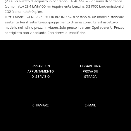
(280 CV). Prezzo di acquisto in contanti: CHF 48 990.–. Consumo di corrente
(combinato) 29,4 kWh/100 km (equivalente benzina: 3,2 l/100 km), emissioni di
CO2 (combinate) 0 g/km.
Tutti i modelli «ENERGIZE YOUR BUSINESS» si basano su un modello standard
esistente. Per il restante equipaggiamento di serie, consultare il rispettivo
modello nel listino prezzi in vigore. Solo presso i partner Opel aderenti. Prezzo
consigliato non vincolante. Con riserva di modifiche.
FISSARE UN
FISSARE UNA
APPUNTAMENTO
PROVA SU
DI SERVIZIO
STRADA
CHIAMARE
E-MAIL