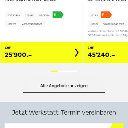
B
F
33'750 km
156 PS
08/2024
131 PS
Elektro
Vorderradantrieb
Diesel
Vorderradantrieb
Verbrauch kombiniert 6.5l/10
CO2-Emission kombiniert 170g
CHF
CHF
25'900.–
45'240.–
Alle Angebote anzeigen
Jetzt Werkstatt-Termin vereinbaren