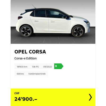
OPEL
CORSA
Corsa-e Edition
B
18'900 km
136 PS
09/2022
Elektro
Vorderradantrieb
CHF
24'900.–