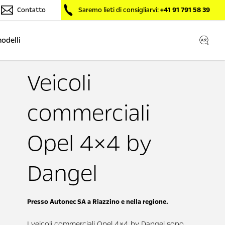
Contatto
Saremo lieti di consigliarvi:
+41 91 791 58 39
modelli
Veicoli
commerciali
Opel 4×4 by
Dangel
Presso Autonec SA a Riazzino e nella regione.
I veicoli commerciali Opel 4×4 by Dangel sono