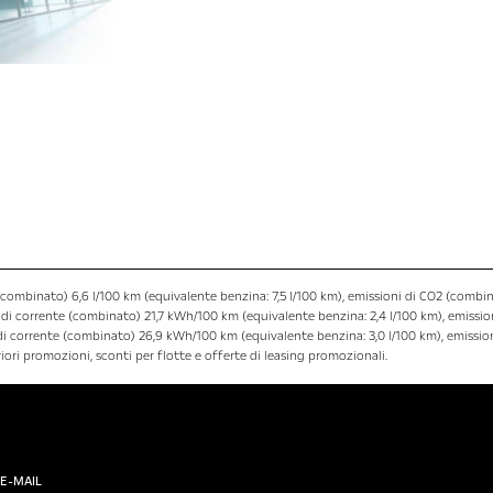
combinato) 6,6 l/100 km (equivalente benzina: 7,5 l/100 km), emissioni di CO2 (combin
i corrente (combinato) 21,7 kWh/100 km (equivalente benzina: 2,4 l/100 km), emissio
 corrente (combinato) 26,9 kWh/100 km (equivalente benzina: 3,0 l/100 km), emission
eriori promozioni, sconti per flotte e offerte di leasing promozionali.
E-MAIL