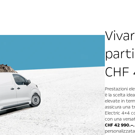
Viva
parti
CHF 
Prestazioni el
è la scelta id
elevate in term
assicura una tr
Electric 4×4 c
con una versat
CHF 42 990.–.
personalizzata.