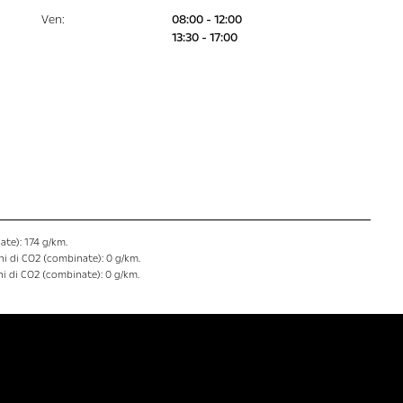
Ven
:
08:00 - 12:00
13:30 - 17:00
ate): 174 g/km.
ni di CO2 (combinate): 0 g/km.
i di CO2 (combinate): 0 g/km.