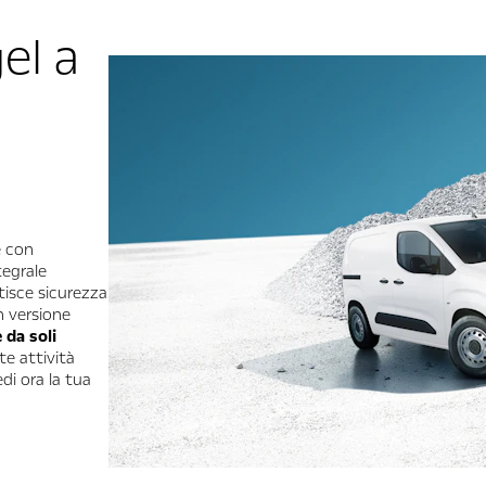
el a
 con
tegrale
tisce sicurezza
In versione
e da soli
te attività
di ora la tua