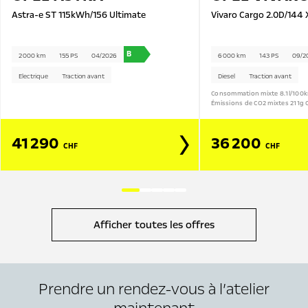
Astra-e ST 115kWh/156 Ultimate
Vivaro Cargo 2.0D/144 
B
2 000 km
155 PS
04/2026
6 000 km
143 PS
09/2
Electrique
Traction avant
Diesel
Traction avant
Consommation mixte 8.1l/100
Émissions de CO2 mixtes 211g 
41 290
36 200
CHF
CHF
Afficher toutes les offres
Prendre un rendez-vous à l’atelier