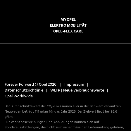
MYOPEL
ELEKTRO MOBILITÄT
OPEL-FLEX CARE
Forever Forward © Opel 2026
|
Impressum
|
Datenschutzrichtlinie
|
WLTP | Neue Verbrauchswerte
|
Opel Worldwide
Der Durchschnittswert der CO₂-Emissionen aller in der Schweiz verkauften
Neuwagen beträgt 111 g/km für das Jahr 2026. Der Zielwert liegt bei 93.6
g/km.
Funktionsbeschreibungen und Abbildungen können sich auf
Sonderausstattungen, die nicht zum serienmässigen Lieferumfang gehören,