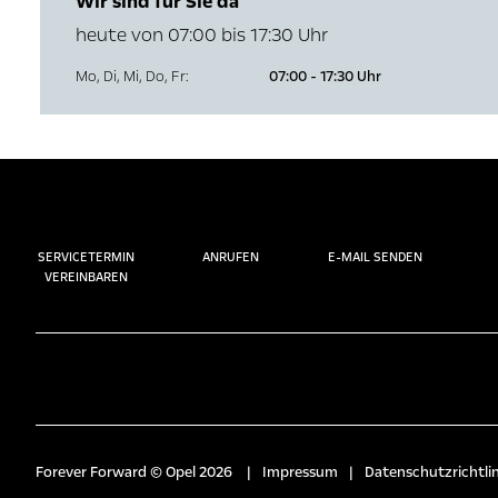
Wir sind für Sie da
heute von 07:00 bis 17:30 Uhr
Mo
,
Di
,
Mi
,
Do
,
Fr
:
07:00 - 17:30 Uhr
SERVICETERMIN
ANRUFEN
E-MAIL SENDEN
VEREINBAREN
Forever Forward © Opel 2026
|
Impressum
|
Datenschutzrichtlin