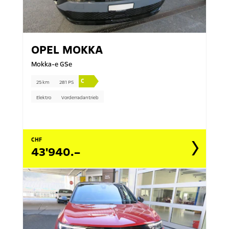
OPEL
MOKKA
Mokka-e GSe
C
25 km
281 PS
Elektro
Vorderradantrieb
CHF
43'940.–