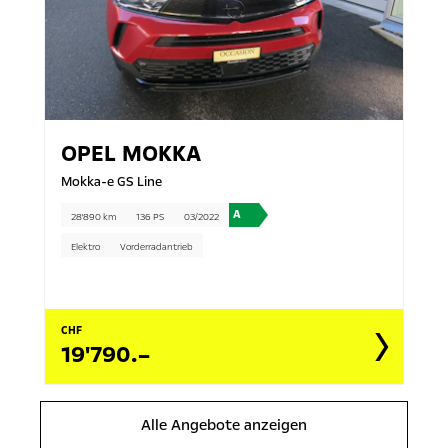
OPEL
MOKKA
Mokka-e GS Line
A
28'890 km
136 PS
03/2022
Elektro
Vorderradantrieb
CHF
19'790.–
Alle Angebote anzeigen