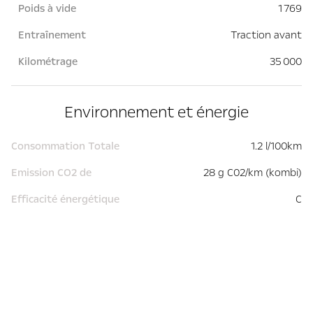
Poids à vide
1 769
Entraînement
Traction avant
Kilométrage
35 000
Environnement et énergie
Consommation Totale
1.2 l/100km
Emission CO2 de
28 g C02/km (kombi)
Efficacité énergétique
C