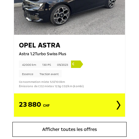
OPEL
ASTRA
Astra 1.2Turbo Swiss Plus
C
42 000 km
130 PS
05/2023
Essence
Traction avant
Consommation mixte 5.5l/100km
Émissions de CO2 mixtes 123g C02/km (kombi)
23 880
CHF
Afficher toutes les offres