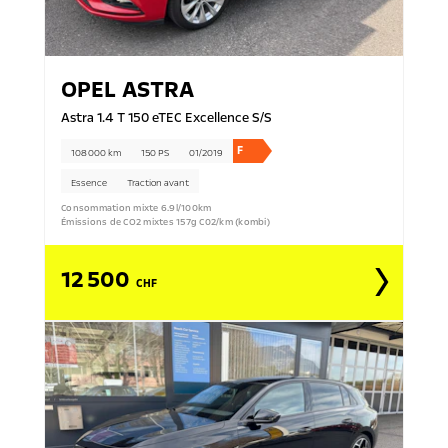
OPEL
ASTRA
Astra 1.4 T 150 eTEC Excellence S/S
F
108 000 km
150 PS
01/2019
Essence
Traction avant
Consommation mixte 6.9l/100km
Émissions de CO2 mixtes 157g C02/km (kombi)
12 500
CHF