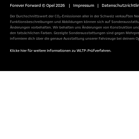
Forever Forward © Opel 2026
|
Impressum
|
Datenschutzrichtlin
Der Durchschnittswert der CO₂-Emissionen aller in der Schweiz verkauften Neu
Funktionsbeschreibungen und Abbildungen können sich auf Sonderausstattunge
Änderungen vorbehalten. Wir behalten uns Änderungen von Konstruktion und A
den tatsächlichen Farben. Gezeigte Sonderausstattungen sind gegen Mehrpreis 
informiere dich über die genaue Ausstattung unserer Fahrzeuge bei deinem Op
Klicke hier für weitere Informationen zu WLTP-Prüfverfahren.