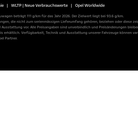
ie
|
WLTP | Neue Verbrauchswerte
|
Opel Worldwide
wagen beträgt 111 g/km für das Jahr 2026. Der Zielwert liegt bei 93.6 g/km.
n, die nicht zum serienmässigen Lieferumfang gehören, beziehen oder diese zeige
usstattung vor. Alle Preisangaben sind unverbindlich und Preisänderungen bleiben
erhältlich. Verfügbarkeit, Technik und Ausstattung unserer Fahrzeuge können variie
el Partner.