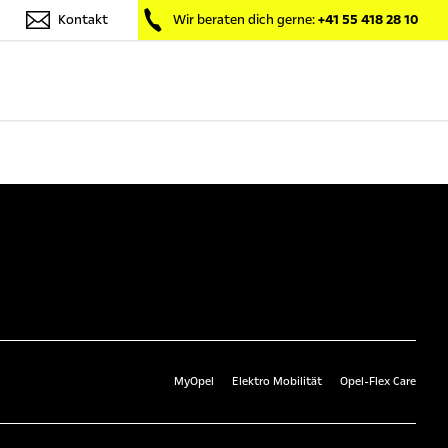
Kontakt
Wir beraten dich gerne:
+41 55 418 28 10
MyOpel
Elektro Mobilität
Opel-Flex Care