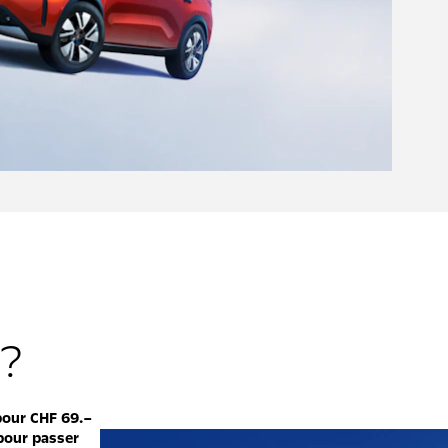
é?
pour CHF 69.–
pour passer