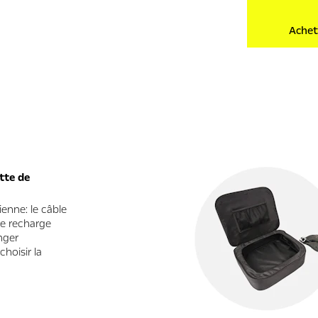
Achet
ette de
enne: le câble
e recharge
nger
hoisir la