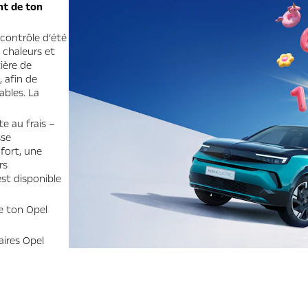
ant de ton
 contrôle d’été
 chaleurs et
ière de
, afin de
ables. La
te au frais –
sse
fort, une
rs
est disponible
e ton Opel
aires Opel