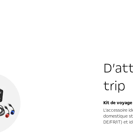
D’at
trip
Kit de voyage
L’accessoire id
domestique st
DE/FR/IT) et i