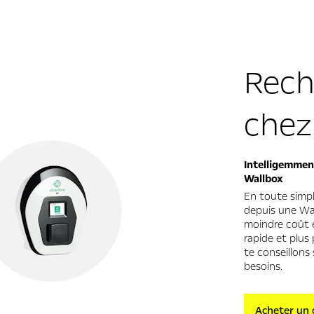
Rech
chez 
Intelligemmen
Wallbox
En toute simpl
depuis une Wal
moindre coût e
rapide et plus 
te conseillons 
besoins.
Acheter un