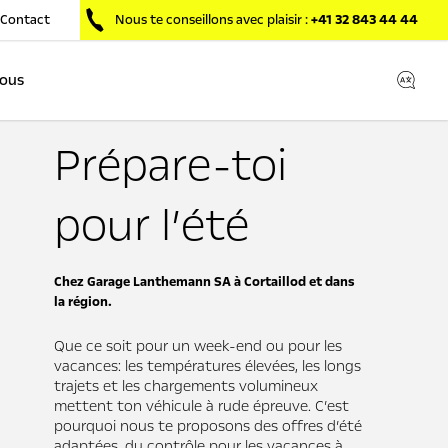
Contact
Nous te conseillons avec plaisir :
+41 32 843 44 44
nous
Prépare-toi
pour l’été
Chez Garage Lanthemann SA à Cortaillod et dans
la région.
Que ce soit pour un week-end ou pour les
vacances: les températures élevées, les longs
trajets et les chargements volumineux
mettent ton véhicule à rude épreuve. C’est
pourquoi nous te proposons des offres d’été
adaptées, du contrôle pour les vacances à