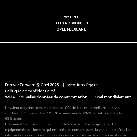
MYOPEL
ELECTRO MOBILITÉ
OPEL FLEXCARE
Forever Forward © Opel 2026
|
Mentions légales
|
Politique de confidentialité
|
WLTP | nouvelles données de consommation
|
Opel mondialement
La valeur moyenne des émissions de CO₂ de toutes les voitures neuves
vendues en Suisse est de 111 g/km pour l’année 2026. La valeur-cible étant
93.6 g/km.
Les caractéristiques décrites et illustrées peuvent se rapporter à des
équipements optionnels qui ne sont pas compris dans la version de série. Les
informations contenues dans ce document sont exactes au moment de la