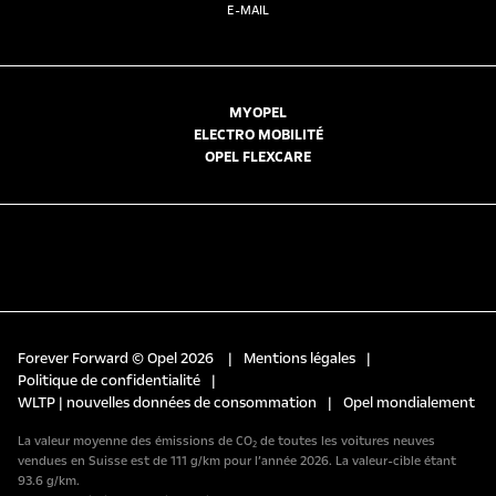
E-MAIL
MYOPEL
ELECTRO MOBILITÉ
OPEL FLEXCARE
Forever Forward © Opel 2026
|
Mentions légales
|
Politique de confidentialité
|
WLTP | nouvelles données de consommation
|
Opel mondialement
La valeur moyenne des émissions de CO₂ de toutes les voitures neuves
vendues en Suisse est de 111 g/km pour l’année 2026. La valeur-cible étant
93.6 g/km.