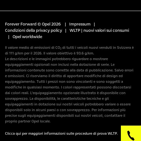
Forever Forward © Opel 2026
|
Impressum
|
Condizioni della privacy policy
|
WLTP | nuovi valori sui consumi
|
Opel worldwide
Il valore medio di emissioni di CO₂ di tutti i veicoli nuovi venduti in Svizzera è
di 111 g/km per il 2026. Il valore obiettivo è 93.6 g/km.
Le descrizioni e le immagini potrebbero riguardare o mostrare
equipaggiamenti opzionali non inclusi nella dotazione di serie. Le
informazioni contenute sono corrette alla data di pubblicazione. Salvo errori
e omissioni. Ci riserviamo il diritto di apportare modifiche di design ed
equipaggiamento. Tutti i prezzi non sono vincolanti e sono soggetti a
modifiche in qualsiasi momento. I colori rappresentati possono discostarsi
dai colori reali. L’equipaggiamento opzionale illustrato è disponibile con
sovrapprezzo. La disponibilità, le caratteristiche tecniche e gli
equipaggiamenti in dotazione sui nostri veicoli potrebbero variare o essere
disponibili solo in alcuni paesi o con sovrapprezzo. Per informazioni più
precise sugli equipaggiamenti disponibili sui nostri veicoli, contattare il
proprio partner Opel locale.
Clicca qui per maggiori informazioni sulle procedure di prova WLTP.