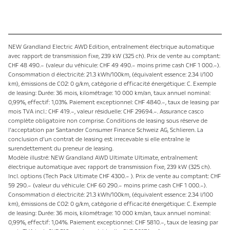
NEW Grandland Electric AWD Edition, entraînement électrique automatique
avec rapport de transmission fixe, 239 kW (325 ch). Prix de vente au comptant:
CHF 48 490.– (valeur du véhicule: CHF 49 490.– moins prime cash CHF 1 000.–).
Consommation d électricité: 21.3 kWh/100km, (équivalent essence: 2.34 l/100
km), émissions de CO2: 0 g/km, catégorie d efficacité énergétique: C. Exemple
de leasing: Durée: 36 mois, kilométrage: 10 000 km/an, taux annuel nominal:
0,99%, effectif: 1,03%. Paiement exceptionnel: CHF 4840.–, taux de leasing par
mois TVA incl.: CHF 419.–, valeur résiduelle: CHF 29694.–. Assurance casco
complète obligatoire non comprise. Conditions de leasing sous réserve de
l’acceptation par Santander Consumer Finance Schweiz AG, Schlieren. La
conclusion d’un contrat de leasing est irrecevable si elle entraîne le
surendettement du preneur de leasing.
Modèle illustré: NEW Grandland AWD Ultimate Ultimate, entraînement
électrique automatique avec rapport de transmission fixe, 239 kW (325 ch).
Incl. options (Tech Pack Ultimate CHF 4300.– ). Prix de vente au comptant: CHF
59 290.– (valeur du véhicule: CHF 60 290.– moins prime cash CHF 1 000.–).
Consommation d électricité: 21.3 kWh/100km, (équivalent essence: 2.34 l/100
km), émissions de CO2: 0 g/km, catégorie d efficacité énergétique: C. Exemple
de leasing: Durée: 36 mois, kilométrage: 10 000 km/an, taux annuel nominal:
0,99%, effectif: 1,04%. Paiement exceptionnel: CHF 5810.–, taux de leasing par