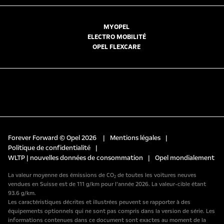
MYOPEL
ELECTRO MOBILITÉ
OPEL FLEXCARE
Forever Forward © Opel 2026
|
Mentions légales
|
Politique de confidentialité
|
WLTP | nouvelles données de consommation
|
Opel mondialement
La valeur moyenne des émissions de CO₂ de toutes les voitures neuves
vendues en Suisse est de 111 g/km pour l’année 2026. La valeur-cible étant
93.6 g/km.
Les caractéristiques décrites et illustrées peuvent se rapporter à des
équipements optionnels qui ne sont pas compris dans la version de série. Les
informations contenues dans ce document sont exactes au moment de la