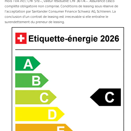
mois TVA incl.: CHF 519.–, valeur résiduelle: CHF 36174.–. Assurance casco
complète obligatoire non comprise. Conditions de leasing sous réserve de
l’acceptation par Santander Consumer Finance Schweiz AG, Schlieren. La
conclusion d’un contrat de leasing est irrecevable si elle entraîne le
surendettement du preneur de leasing.