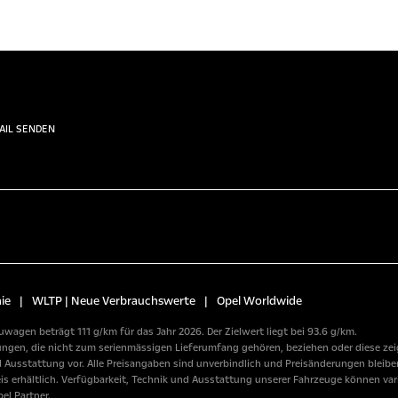
AIL SENDEN
ie
|
WLTP | Neue Verbrauchswerte
|
Opel Worldwide
wagen beträgt 111 g/km für das Jahr 2026. Der Zielwert liegt bei 93.6 g/km.
n, die nicht zum serienmässigen Lieferumfang gehören, beziehen oder diese zeige
usstattung vor. Alle Preisangaben sind unverbindlich und Preisänderungen bleiben
erhältlich. Verfügbarkeit, Technik und Ausstattung unserer Fahrzeuge können variie
el Partner.