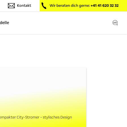
Kontakt
Wir beraten dich gerne:
+41 41 620 32 32
delle
ompakter City-Stromer
stylisches Design