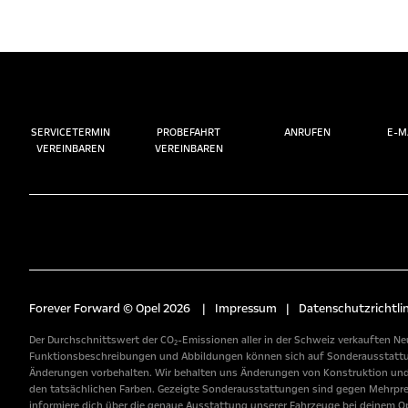
SERVICETERMIN
PROBEFAHRT
ANRUFEN
E-M
VEREINBAREN
VEREINBAREN
Forever Forward © Opel 2026
|
Impressum
|
Datenschutzrichtlin
Der Durchschnittswert der CO₂-Emissionen aller in der Schweiz verkauften Neu
Funktionsbeschreibungen und Abbildungen können sich auf Sonderausstattunge
Änderungen vorbehalten. Wir behalten uns Änderungen von Konstruktion und A
den tatsächlichen Farben. Gezeigte Sonderausstattungen sind gegen Mehrpreis 
informiere dich über die genaue Ausstattung unserer Fahrzeuge bei deinem Op