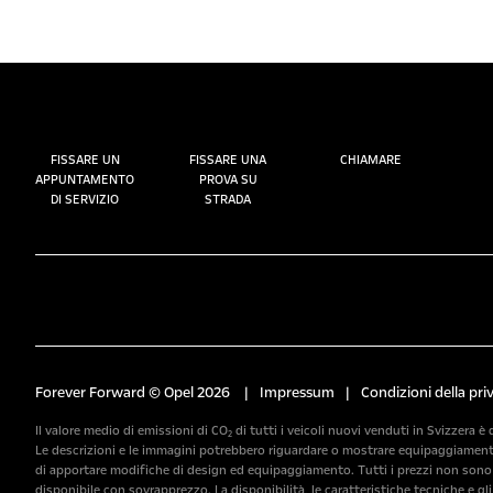
FISSARE UN
FISSARE UNA
CHIAMARE
APPUNTAMENTO
PROVA SU
DI SERVIZIO
STRADA
Forever Forward © Opel 2026
|
Impressum
|
Condizioni della pri
Il valore medio di emissioni di CO₂ di tutti i veicoli nuovi venduti in Svizzera è 
Le descrizioni e le immagini potrebbero riguardare o mostrare equipaggiamenti o
di apportare modifiche di design ed equipaggiamento. Tutti i prezzi non sono v
disponibile con sovrapprezzo. La disponibilità, le caratteristiche tecniche e gl