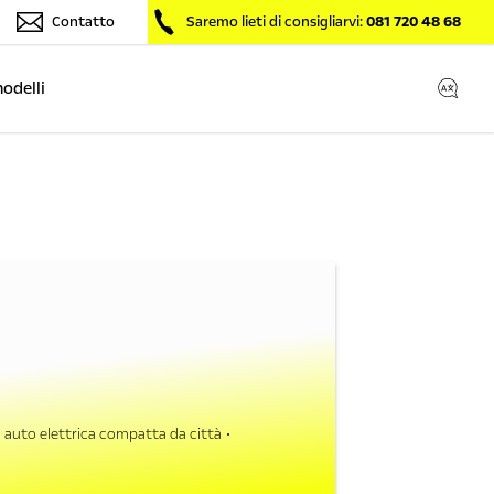
Contatto
Saremo lieti di consigliarvi:
081 720 48 68
modelli
auto elettrica compatta da città