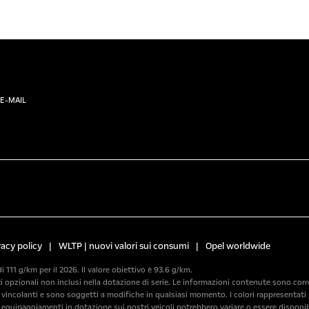
E-MAIL
vacy policy
|
WLTP | nuovi valori sui consumi
|
Opel worldwide
di 111 g/km per il 2026. Il valore obiettivo è 93.6 g/km.
pzionali non inclusi nella dotazione di serie. Le informazioni contenute sono corrette
incolanti e sono soggetti a modifiche in qualsiasi momento. I colori rappresentati p
i equipaggiamenti in dotazione sui nostri veicoli potrebbero variare o essere disponib