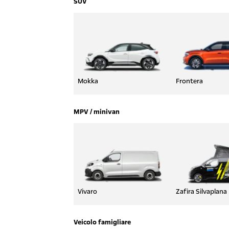
SUV
Mokka
Frontera
MPV / minivan
Vivaro
Zafira Silvaplana
Veicolo famigliare