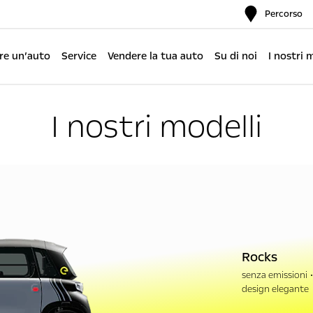
Percorso
re un’auto
Service
Vendere la tua auto
Su di noi
I nostri 
I nostri modelli
Rocks
senza emissioni
design elegante