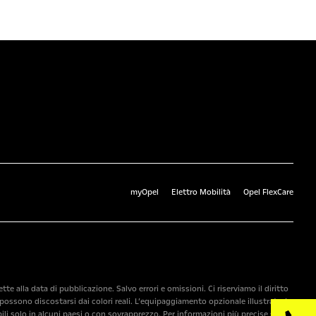
myOpel
Elettro Mobilità
Opel FlexCare
 alla data di pubblicazione. Salvo errori e omissioni. Ci riserviamo il diritto
ossono discostarsi dai colori reali. L’equipaggiamento opzionale illustrato è
ili solo in alcuni paesi o con sovrapprezzo. Per informazioni più precise sugli