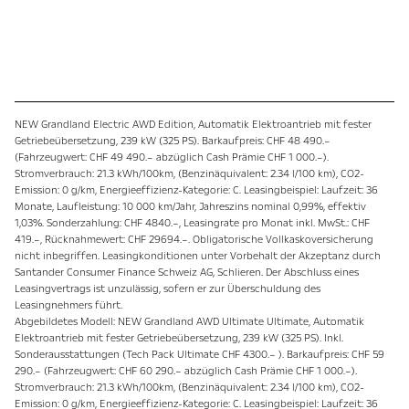
NEW Grandland Electric AWD Edition, Automatik Elektroantrieb mit fester
Getriebeübersetzung, 239 kW (325 PS). Barkaufpreis: CHF 48 490.–
(Fahrzeugwert: CHF 49 490.– abzüglich Cash Prämie CHF 1 000.–).
Stromverbrauch: 21.3 kWh/100km, (Benzinäquivalent: 2.34 l/100 km), CO2-
Emission: 0 g/km, Energieeffizienz-Kategorie: C. Leasingbeispiel: Laufzeit: 36
Monate, Laufleistung: 10 000 km/Jahr, Jahreszins nominal 0,99%, effektiv
1,03%. Sonderzahlung: CHF 4840.–, Leasingrate pro Monat inkl. MwSt.: CHF
419.–, Rücknahmewert: CHF 29694.–. Obligatorische Vollkaskoversicherung
nicht inbegriffen. Leasingkonditionen unter Vorbehalt der Akzeptanz durch
Santander Consumer Finance Schweiz AG, Schlieren. Der Abschluss eines
Leasingvertrags ist unzulässig, sofern er zur Überschuldung des
Leasingnehmers führt.
Abgebildetes Modell: NEW Grandland AWD Ultimate Ultimate, Automatik
Elektroantrieb mit fester Getriebeübersetzung, 239 kW (325 PS). Inkl.
Sonderausstattungen (Tech Pack Ultimate CHF 4300.– ). Barkaufpreis: CHF 59
290.– (Fahrzeugwert: CHF 60 290.– abzüglich Cash Prämie CHF 1 000.–).
Stromverbrauch: 21.3 kWh/100km, (Benzinäquivalent: 2.34 l/100 km), CO2-
Emission: 0 g/km, Energieeffizienz-Kategorie: C. Leasingbeispiel: Laufzeit: 36