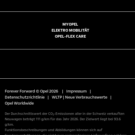
MYOPEL
ELEKTRO MOBILITÄT
OPEL-FLEX CARE
Forever Forward © Opel 2026
|
Impressum
|
Datenschutzrichtlinie
|
WLTP | Neue Verbrauchswerte
|
Opel Worldwide
Der Durchschnittswert der CO₂-Emissionen aller in der Schweiz verkauften
Neuwagen beträgt 111 g/km für das Jahr 2026. Der Zielwert liegt bei 93.6
g/km.
Funktionsbeschreibungen und Abbildungen können sich auf